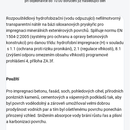
při objednávce do 10:00 doručení již následující den
Rozpouštědlový hydrofobizační (vodu odpuzující) nefilmotvorný
transparentní nátěr na bázi siloxanových pryskyřic pro
impregnaci minerálních exteriérových povrchů. Splňuje normu EN
1504-2:2005 (systémy pro ochranu a opravy betonových
konstrukcí) pro danou třídu: hydrofobní impregnace (H) v souladu
s 1.1 (ochrana proti riziku pronikání), 2.1 (regulace vlhkosti), 8.1
(zvýšení odporu omezením obsahu vlhkosti) programové
prohlášení 4, příloha ZA.3f.
Použití
Pro impregnaci betonu, fasád, soch, pohledových cihel, přírodních
porézních kamenů, cementových a vápenných podkladů tak, aby
byl povrch voděodolný a zároveň umožňoval velmi dobrou
prodyšnost vodních par a tím byl ošetřenému povrchu ponechán
přirozený vzhled. Snížením absorpce vody brání růstu řas a plísní
a karbonizaci povrchu.