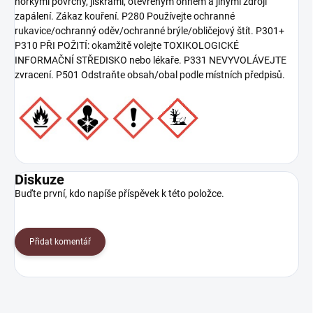
horkými povrchy, jiskrami, otevřeným ohněm a jinými zdroji
zapálení. Zákaz kouření. P280 Používejte ochranné
rukavice/ochranný oděv/ochranné brýle/obličejový štít. P301+
P310 PŘI POŽITÍ: okamžitě volejte TOXIKOLOGICKÉ
INFORMAČNÍ STŘEDISKO nebo lékaře. P331 NEVYVOLÁVEJTE
zvracení. P501 Odstraňte obsah/obal podle místních předpisů.
Diskuze
Buďte první, kdo napíše příspěvek k této položce.
Přidat komentář