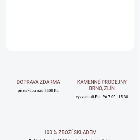
Hydrofobizační transparentní nátěr pro fasádní omítky
DETAILNÍ INFORMACE
ZEPTAT SE
Uložit
DOPRAVA ZDARMA
KAMENNÉ PRODEJNY
BRNO, ZLÍN
při nákupu nad 2500 Kč
vyzvednutí Po - Pá 7:00 - 15:30
100 % ZBOŽÍ SKLADEM