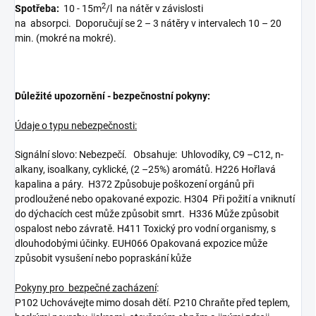
2
Spotřeba:
10 - 15m
/l na nátěr v závislosti
na absorpci. Doporučují se 2 – 3 nátěry v intervalech 10 – 20
min. (mokré na mokré).
Důležité upozornění - bezpečnostní pokyny:
Údaje o typu nebezpečnosti:
Signální slovo: Nebezpečí. Obsahuje: Uhlovodíky, C9 –C12, n-
alkany, isoalkany, cyklické, (2 –25%) aromátů. H226 Hořlavá
kapalina a páry. H372 Způsobuje poškození orgánů při
prodloužené nebo opakované expozic. H304 Při požití a vniknutí
do dýchacích cest může způsobit smrt. H336 Může způsobit
ospalost nebo závratě. H411 Toxický pro vodní organismy, s
dlouhodobými účinky. EUH066 Opakovaná expozice může
způsobit vysušení nebo popraskání kůže
Pokyny pro bezpečné zacházení
:
P102 Uchovávejte mimo dosah dětí. P210 Chraňte před teplem,