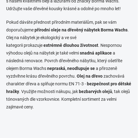
s našimi kvalitními oleji a lazurami od značky Borma Wachs.
Udržujte vaše dřevěné kousky krásné a odolné po mnoho let!
Pokud dáváte přednost přírodním materiálům, pak se vám
doporučujeme
přírodní oleje na dřevěný nábytek Borma Wachs
.
Olej na nábytek je ekologický a ve své
kategorii prokazuje
extrémně dlouhou životnost
. Nespornou
výhodou olejů na nábytek je také velmi
snadná aplikace
a
následná renovace. Povrch dřevěného nábytku, který ošetříte
olejem Borma Wachs
nepraská, neodlupuje se
a přirozeně
vyzdvihne krásu dřevěného povrchu.
Olej na dřevo
zachovává
charakter dřeva a splňuje normu EN 71-3 -
bezpečnost pro dětské
hračky
. Využijte možnosti nákupu, jak
bezbarvých olejů
, tak olejů
tónovaných dle vzorkovnice. Kompletní sortiment za velmi
zajímavé ceny.