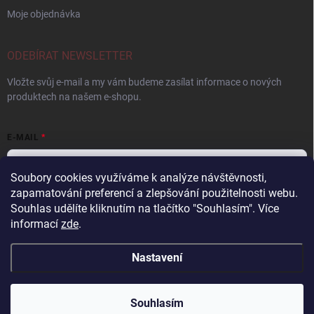
Moje objednávka
ODEBÍRAT NEWSLETTER
Vložte svůj e-mail a my vám budeme zasílat informace o nových
produktech na našem e-shopu.
E-MAIL
Soubory cookies využíváme k analýze návštěvnosti,
zapamatování preferencí a zlepšování použitelnosti webu.
Vložením e-mailu souhlasíte s
podmínkami ochrany osobních údajů
Souhlas udělíte kliknutím na tlačítko "Souhlasím".
Více
informací
zde
.
Přihlásit se
Nastavení
Copyright 2026
barvir.cz
. Všechna práva vyhrazena.
Souhlasím