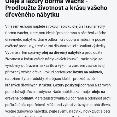
Oleje a lazury Borma Wachs -
á
Prodloužte životnost a krásu vašeho
d
dřevěného nábytku
a
c
í
V našem eshopu najdete širokou nabídku
olejů a lazur
značky
p
Borma Wachs, které jsou ideální pro ochranu a ošetření vašeho
r
v
dřevěného nábytku. Jsme odborníci v oboru a nabízíme pouze
k
ověřené produkty, které zajistí dlouhotrvající a kvalitní výsledky.
y
Vyberte si ten správný
olej na dřevěný nábytek
a prodloužte
v
ý
životnost a krásu vašich nábytkových kousků. Naše oleje jsou
p
vyrobeny s důrazem na kvalitu a výkon, a zároveň zachovávají
i
přirozený vzhled dřeva. Pokud preferujete
lazury na nábytek
,
s
u
nabízíme i tyto produkty, které jsou ideální pro zdůraznění
krásných dřevěných struktur. Lazury poskytují ochranu a zároveň
ponechávají dřevo prodyšné. Naše nabídka zahrnuje i
oleje na
dřevěné podlahy
, které zajistí trvanlivou ochranu a odolnost proti
poškrábání a opotřebení. Můžete si vybrat z různých druhů dřeva,
včetně dubového nábytku. Dejte svému nábytku nový život a péči