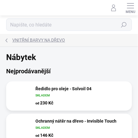
Přejít
na
obsah
Hledat
VNITŘNÍ BARVY NA DŘEVO
Nábytek
Nejprodávanější
Ředidlo pro oleje - Solvoil 04
SKLADEM
230 Kč
od
Ochranný nátěr na dřevo - Invisible Touch
SKLADEM
146 Kč
od