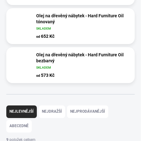
Olej na dřevěný nábytek - Hard Furniture Oil
tónovaný
SKLADEM
652 Kč
od
Olej na dřevěný nábytek - Hard Furniture Oil
bezbarvý
SKLADEM
573 Kč
od
Ř
a
NEJLEVNĚJŠÍ
NEJDRAŽŠÍ
NEJPRODÁVANĚJŠÍ
z
e
ABECEDNĚ
n
í
9
položek celkem