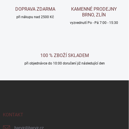
DOPRAVA ZDARMA
KAMENNÉ PRODEJNY
BRNO, ZLÍN
při nákupu nad 2500 Kč
vyzvednutí Po - Pá 7:00 - 15:30
100 % ZBOŽÍ SKLADEM
při objednávce do 10:00 doručení již následující den
Z
á
p
a
t
í
KONTAKT
barvir
@
barvir.cz