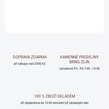
Hloubková penetrace na venkovní a vnitřní omítky
DETAILNÍ INFORMACE
ZEPTAT SE
Uložit
DOPRAVA ZDARMA
KAMENNÉ PRODEJNY
BRNO, ZLÍN
při nákupu nad 2500 Kč
vyzvednutí Po - Pá 7:00 - 15:30
100 % ZBOŽÍ SKLADEM
při objednávce do 10:00 doručení již následující den