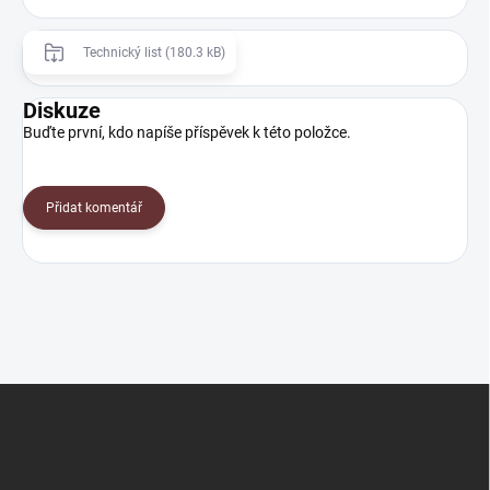
Technický list (180.3 kB)
Diskuze
Buďte první, kdo napíše příspěvek k této položce.
Přidat komentář
Z
á
p
a