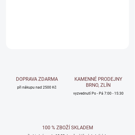
Bílá omyvatelná malířská barva
DETAILNÍ INFORMACE
ZEPTAT SE
Uložit
DOPRAVA ZDARMA
KAMENNÉ PRODEJNY
BRNO, ZLÍN
při nákupu nad 2500 Kč
vyzvednutí Po - Pá 7:00 - 15:30
100 % ZBOŽÍ SKLADEM