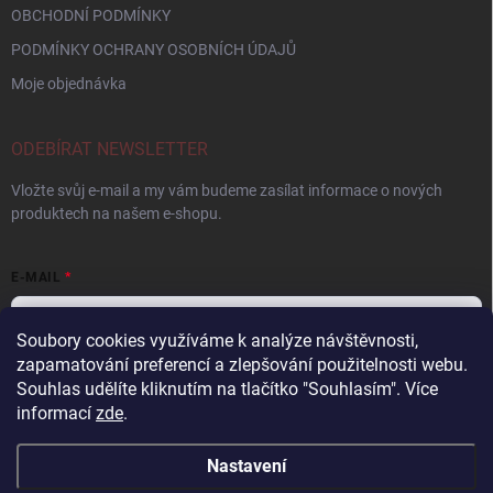
OBCHODNÍ PODMÍNKY
PODMÍNKY OCHRANY OSOBNÍCH ÚDAJŮ
Moje objednávka
ODEBÍRAT NEWSLETTER
Vložte svůj e-mail a my vám budeme zasílat informace o nových
produktech na našem e-shopu.
E-MAIL
Soubory cookies využíváme k analýze návštěvnosti,
zapamatování preferencí a zlepšování použitelnosti webu.
Vložením e-mailu souhlasíte s
podmínkami ochrany osobních údajů
Souhlas udělíte kliknutím na tlačítko "Souhlasím".
Více
informací
zde
.
Přihlásit se
Nastavení