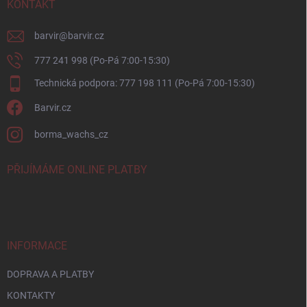
í
KONTAKT
barvir
@
barvir.cz
777 241 998 (Po-Pá 7:00-15:30)
Technická podpora: 777 198 111 (Po-Pá 7:00-15:30)
Barvir.cz
borma_wachs_cz
PŘIJÍMÁME ONLINE PLATBY
INFORMACE
DOPRAVA A PLATBY
KONTAKTY