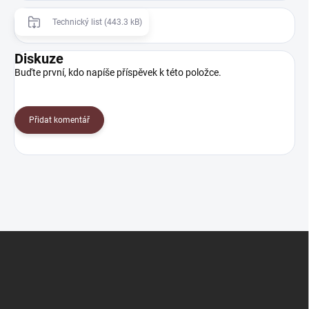
Technický list (443.3 kB)
Diskuze
Buďte první, kdo napíše příspěvek k této položce.
Přidat komentář
Z
á
p
a
t