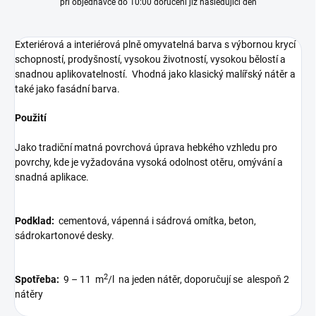
při objednávce do 10:00 doručení již následující den
Exteriérová a interiérová plně omyvatelná barva s výbornou krycí
schopností, prodyšností, vysokou životností, vysokou bělostí a
snadnou aplikovatelností. Vhodná jako klasický malířský nátěr a
také jako fasádní barva.
Použití
Jako tradiční matná povrchová úprava hebkého vzhledu pro
povrchy, kde je vyžadována vysoká odolnost otěru, omývání a
snadná aplikace.
Podklad:
cementová, vápenná i sádrová omítka, beton,
sádrokartonové desky.
2
Spotřeba:
9 – 11 m
/l na jeden nátěr, doporučují se alespoň 2
nátěry