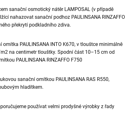
tětcem sanační osmotický nátěr LAMPOSAL (v případě
 lžící nahazovat sanační podhoz PAULINSANA RINZAFFO
ého překrytí podkladního zdiva.
ní omítka PAULINSANA INTO K670, v tlouštce minimálně
m2 na centimetr tlouštky. Spodní část 10–15 cm od
 omítkou PAULINSANA RINZAFFO F750
štukovou sanační omítkou PAULINSANA RAS R550,
 houbovým hladítkem.
oporučujeme používat velmi prodyšné výrobky z řady