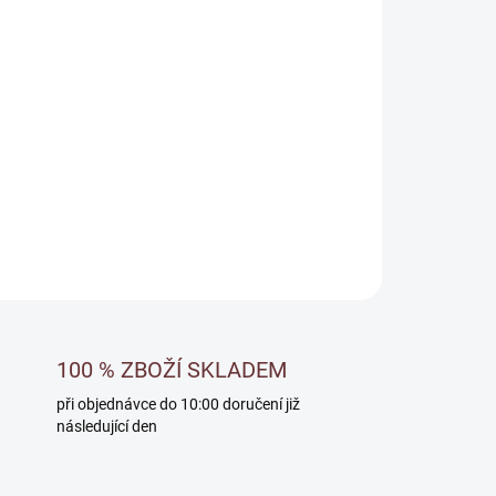
Přidat do košíku
čnou úpravu sanačních omítek
ZEPTAT SE
100 % ZBOŽÍ SKLADEM
při objednávce do 10:00 doručení již
následující den