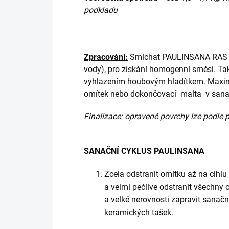
podkladu
Zpracování:
Smíchat PAULINSANA RAS R55
vody), pro získání homogenní směsi. Ta
vyhlazením houbovým hladítkem. Maximál
omítek nebo dokončovací malta v san
Finalizace:
opravené povrchy lze podle po
SANAČNÍ CYKLUS PAULINSANA
Zcela odstranit omítku až na cihlu
a velmi pečlive odstranit všechny 
a velké nerovnosti zapravit sanační
keramických tašek.