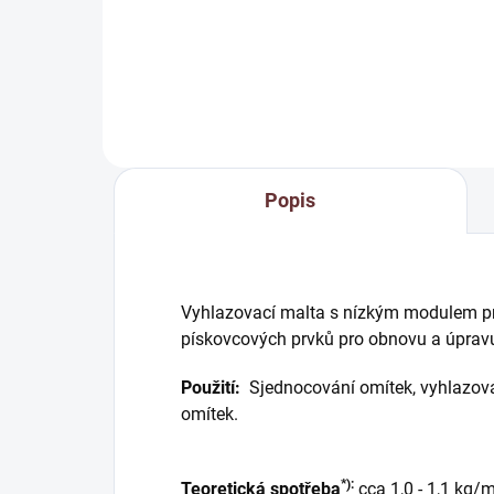
požadavků směrnice WTA 2-9-
04/D
Popis
Vyhlazovací malta s nízkým modulem pr
pískovcových prvků pro obnovu a úpravu
Použití:
Sjednocování omítek, vyhlazov
omítek.
*):
Teoretická spotřeba
cca 1,0 - 1,1