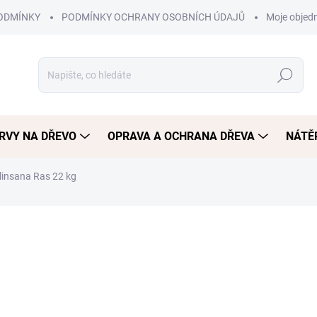
ODMÍNKY
PODMÍNKY OCHRANY OSOBNÍCH ÚDAJŮ
Moje objed
Hledat
RVY NA DŘEVO
OPRAVA A OCHRANA DŘEVA
NÁTĚR
linsana Ras 22 kg
1 122 Kč
927 Kč bez DPH
Měrná
SKLADEM
cena:
MOŽNOSTI DORUČENÍ