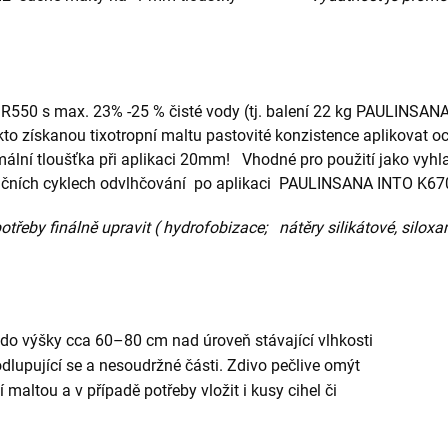
0 s max. 23% -25 % čisté vody (tj. balení 22 kg PAULINSANA R
kto získanou tixotropní maltu pastovité konzistence aplikovat
ní tloušťka při aplikaci 20mm! Vhodné pro použití jako vyhla
ačních cyklech odvlhčování po aplikaci PAULINSANA INTO K6
třeby finálně upravit ( hydrofobizace; nátěry silikátové, silox
 do výšky cca 60–80 cm nad úroveň stávající vlhkosti
odlupující se a nesoudržné části. Zdivo pečlive omýt
 maltou a v případě potřeby vložit i kusy cihel či