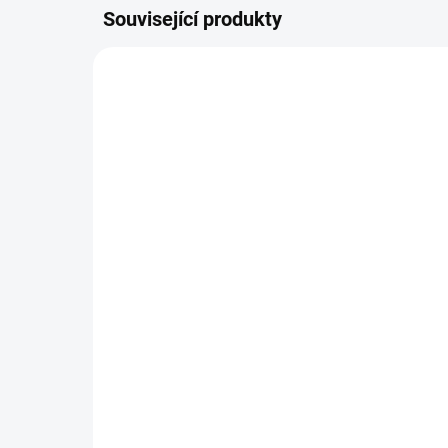
Související produkty
SKLADEM
Sanační omítka -
Paulinsana Into 22 kg
1 158 Kč
Do košíku
Sanační omítka certifikovaná dle