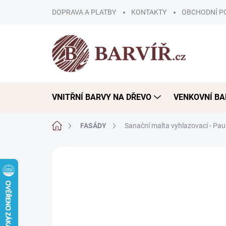
Přejít
DOPRAVA A PLATBY
KONTAKTY
OBCHODNÍ P
na
obsah
VNITŘNÍ BARVY NA DŘEVO
VENKOVNÍ BA
Domů
FASÁDY
Sanační malta vyhlazovací - Pau
ZNAČKA:
PAULÍN