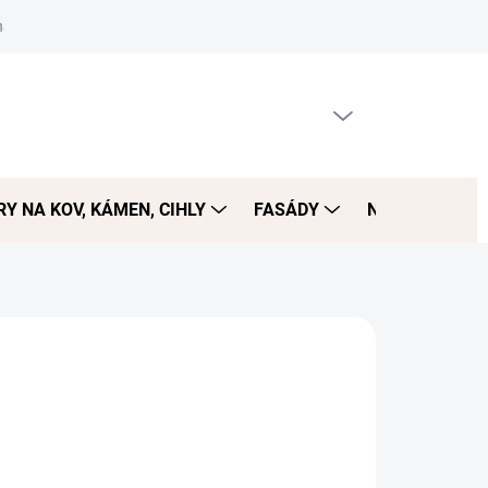
návka
PRÁZDNÝ KOŠÍK
NÁKUPNÍ
KOŠÍK
Y NA KOV, KÁMEN, CIHLY
FASÁDY
NÁŘADÍ
D