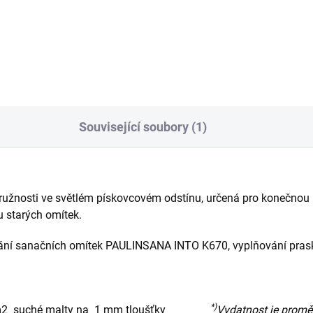
Související soubory (1)
užnosti ve světlém pískovcovém odstínu, určená pro konečnou
 starých omítek.
ání sanačních omítek PAULINSANA INTO K670, vyplňování praskl
*)
 kg/m2 suché malty na 1 mm tloušťky
Vydatnost je proměn