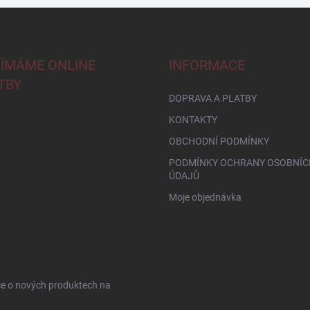
JÍMÁME ONLINE
INFORMACE
TBY
DOPRAVA A PLATBY
KONTAKTY
OBCHODNÍ PODMÍNKY
PODMÍNKY OCHRANY OSOBNÍC
ÚDAJŮ
Moje objednávka
ce o nových produktech na