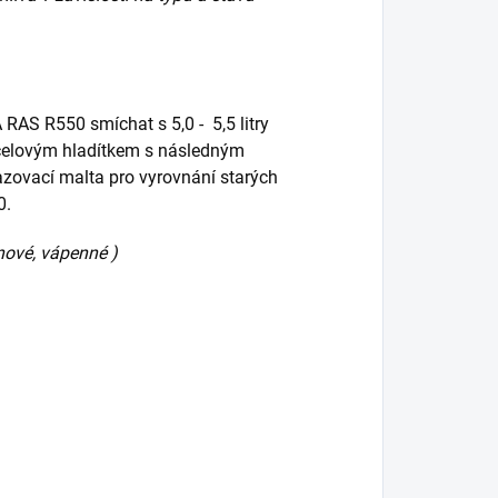
AS R550 smíchat s 5,0 - 5,5 litry
 ocelovým hladítkem s následným
zovací malta pro vyrovnání starých
70.
anové, vápenné )