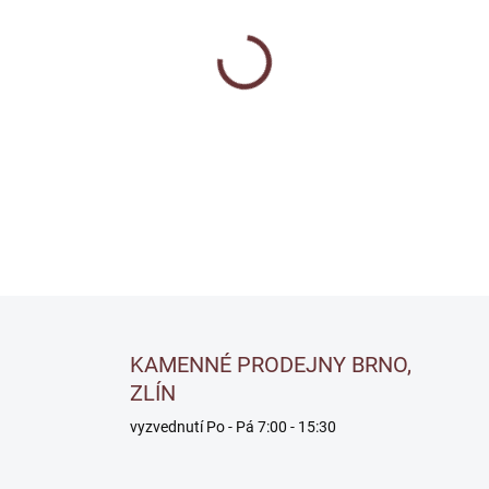
−
+
Vyhlazovací malta pro kone
DETAILNÍ INFORMACE
Uložit
KAMENNÉ PRODEJNY BRNO,
ZLÍN
vyzvednutí Po - Pá 7:00 - 15:30