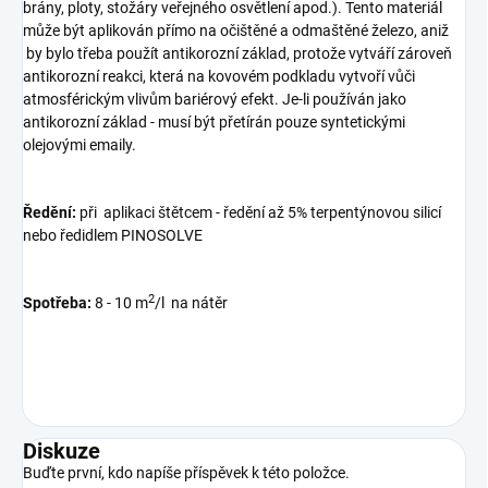
brány, ploty, stožáry veřejného osvětlení apod.). Tento materiál
může být aplikován přímo na očištěné a odmaštěné železo, aniž
by bylo třeba použít antikorozní základ, protože vytváří zároveň
antikorozní reakci, která na kovovém podkladu vytvoří vůči
atmosférickým vlivům bariérový efekt. Je-li používán jako
antikorozní základ - musí být přetírán pouze syntetickými
olejovými emaily.
Ředění:
při aplikaci štětcem - ředění až 5% terpentýnovou silicí
nebo ředidlem PINOSOLVE
2
Spotřeba:
8 - 10 m
/l na nátěr
Diskuze
Buďte první, kdo napíše příspěvek k této položce.