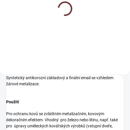
Ředidlo terpentýnové -
Pinosolve
191 Kč
Detail
Terpentýnové ředidlo
Syntetický antikorozní základový a finální email se vzhledem
žárové metalizace.
Použití
Pro ochranu kovů se zvláštním metalizačním, kovovým
dekoračním efektem. Vhodný pro železo nebo litinu, např. také
pro úpravy uměleckých kovářských výrobků (vstupní dveře,