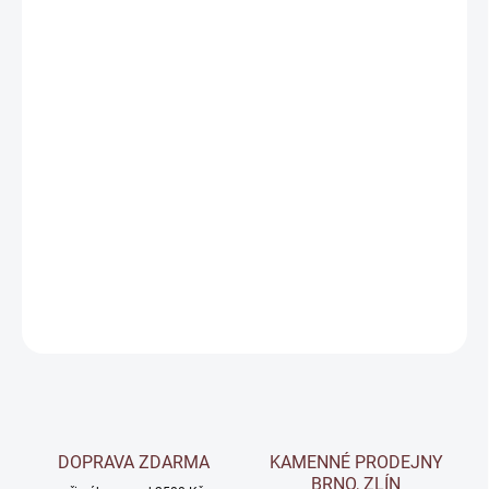
ODSTÍN
MOŽNOSTI DORUČENÍ
−
+
Přidat do košíku
Metalický antikorozní matný nátěr na kovy - kovářská
barva
DETAILNÍ INFORMACE
ZEPTAT SE
Uložit
DOPRAVA ZDARMA
KAMENNÉ PRODEJNY
BRNO, ZLÍN