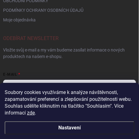
OBCHODNÍ PODMÍNKY
PODMÍNKY OCHRANY OSOBNÍCH ÚDAJŮ
Moje objednávka
ODEBÍRAT NEWSLETTER
Vložte svůj e-mail a my vám budeme zasílat informace o nových
produktech na našem e-shopu.
E-MAIL
Soubory cookies využíváme k analýze návštěvnosti,
zapamatování preferencí a zlepšování použitelnosti webu.
Vložením e-mailu souhlasíte s
podmínkami ochrany osobních údajů
Souhlas udělíte kliknutím na tlačítko "Souhlasím".
Více
informací
zde
.
Přihlásit se
Nastavení