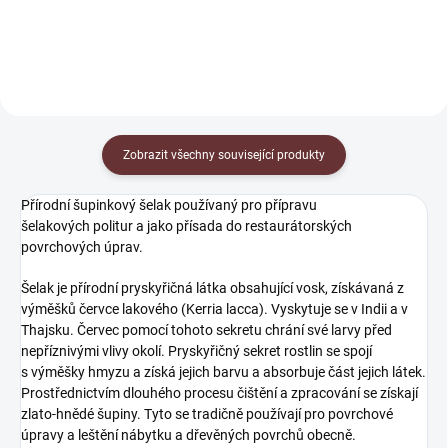
Zobrazit všechny související produkty
Přírodní šupinkový šelak používaný pro přípravu
šelakových politur a jako přísada do restaurátorských
povrchových úprav.
Šelak je přírodní pryskyřičná látka obsahující vosk, získávaná z
výměšků červce lakového (Kerria lacca). Vyskytuje se v Indii a v
Thajsku. Červec pomocí tohoto sekretu chrání své larvy před
nepříznivými vlivy okolí. Pryskyřičný sekret rostlin se spojí
s výměšky hmyzu a získá jejich barvu a absorbuje část jejich látek.
Prostřednictvím dlouhého procesu čištění a zpracování se získají
zlato-hnědé šupiny. Tyto se tradičně používají pro povrchové
úpravy a leštění nábytku a dřevěných povrchů obecně.