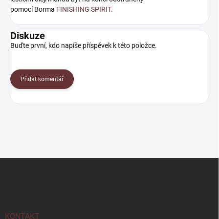
pomocí Borma
FINISHING SPIRIT.
Diskuze
Buďte první, kdo napíše příspěvek k této položce.
Přidat komentář
Z
á
p
a
t
í
KONTAKT