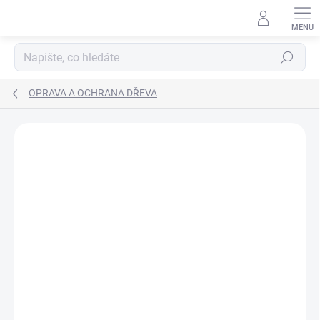
Přejít
na
obsah
Hledat
OPRAVA A OCHRANA DŘEVA
ZNAČKA:
BORMA WACHS