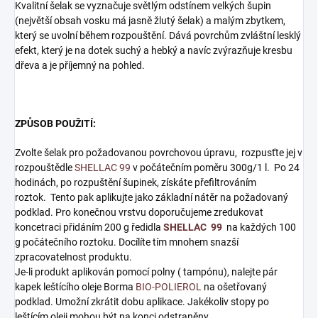
Kvalitní šelak se vyznačuje světlým odstínem velkých šupin
(největší obsah vosku má jasně žlutý šelak) a malým zbytkem,
který se uvolní během rozpouštění. Dává povrchům zvláštní lesklý
efekt, který je na dotek suchý a hebký a navíc zvýrazňuje kresbu
dřeva a je příjemný na pohled.
ZPŮSOB POUŽITÍ:
Zvolte šelak pro požadovanou povrchovou úpravu, rozpusťte jej v
rozpouštědle
SHELLAC 99
v počátečním poměru 300g/1 l. Po 24
hodinách, po rozpuštění šupinek, získáte přefiltrováním
roztok. Tento pak aplikujte jako základní nátěr na požadovaný
podklad. Pro konečnou vrstvu doporučujeme zredukovat
koncetraci přidáním 200 g ředidla
SHELLAC 99
na každých 100
g počátečního roztoku. Docílíte tím mnohem snazší
zpracovatelnost produktu.
Je-li produkt aplikován pomocí polny ( tampónu), nalejte pár
kapek leštícího oleje Borma
BIO-POLIEROL
na ošetřovaný
podklad. Umožní zkrátit dobu aplikace. Jakékoliv stopy po
leštícím oleji mohou být na konci odstraněny