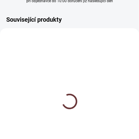
při objednávce do 10:00 doručení již následující den
Související produkty
VÝPRODEJ
SKLADEM
SKLADEM
Ředidlo pro šelaky -
Olej na šelakování - Bio
Shellac 99
Polierol
301 Kč
234 Kč
od
Detail
Detail
Speciální alkoholové 99 % ředidlo
Speciální olej pro dolešťování
na šelak
šelaků