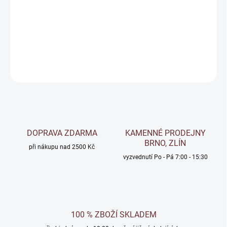
Surový přírodní šupinkový šelak - odstín ORANŽOVÝ
DETAILNÍ INFORMACE
ZEPTAT SE
Uložit
DOPRAVA ZDARMA
KAMENNÉ PRODEJNY
BRNO, ZLÍN
při nákupu nad 2500 Kč
vyzvednutí Po - Pá 7:00 - 15:30
100 % ZBOŽÍ SKLADEM