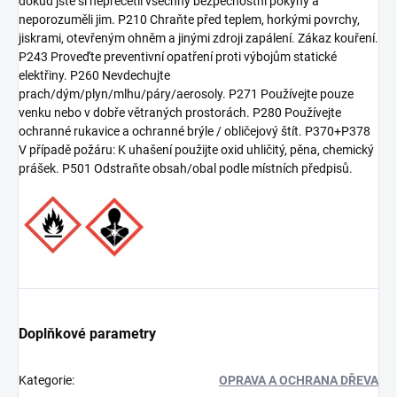
dokud jste si nepřečetli všechny bezpečnostní pokyny a
neporozuměli jim. P210 Chraňte před teplem, horkými povrchy,
jiskrami, otevřeným ohněm a jinými zdroji zapálení. Zákaz kouření.
P243 Proveďte preventivní opatření proti výbojům statické
elektřiny. P260 Nevdechujte
prach/dým/plyn/mlhu/páry/aerosoly. P271 Používejte pouze
venku nebo v dobře větraných prostorách. P280 Používejte
ochranné rukavice a ochranné brýle / obličejový štít. P370+P378
V případě požáru: K uhašení použijte oxid uhličitý, pěna, chemický
prášek. P501 Odstraňte obsah/obal podle místních předpisů.
Doplňkové parametry
Kategorie
:
OPRAVA A OCHRANA DŘEVA