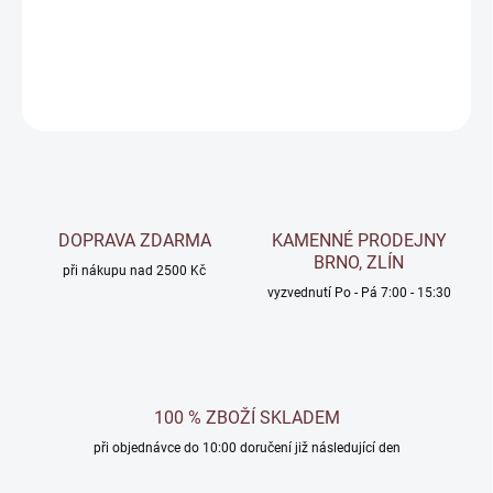
Podkladový nežloutnoucí gelový tmel - plnič pórů
DETAILNÍ INFORMACE
ZEPTAT SE
Uložit
DOPRAVA ZDARMA
KAMENNÉ PRODEJNY
BRNO, ZLÍN
při nákupu nad 2500 Kč
vyzvednutí Po - Pá 7:00 - 15:30
100 % ZBOŽÍ SKLADEM
při objednávce do 10:00 doručení již následující den