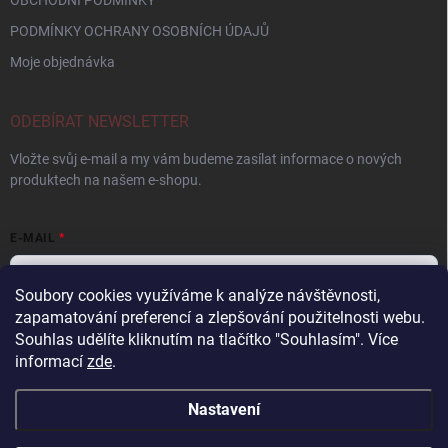
OBCHODNÍ PODMÍNKY
PODMÍNKY OCHRANY OSOBNÍCH ÚDAJŮ
Moje objednávka
ODEBÍRAT NEWSLETTER
Vložte svůj e-mail a my vám budeme zasílat informace o nových
produktech na našem e-shopu.
E-MAIL
Soubory cookies využíváme k analýze návštěvnosti,
zapamatování preferencí a zlepšování použitelnosti webu.
Vložením e-mailu souhlasíte s
podmínkami ochrany osobních údajů
Souhlas udělíte kliknutím na tlačítko "Souhlasím".
Více
informací
zde
.
Přihlásit se
Nastavení