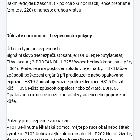
Jakmile dojde k zaschnutí - po cca 2-3 hodinách, lehce přebruste
(zrnitost 220) a naneste druhou vrstvu.
Důležité upozornění - bezpečnostní pokyny:
Údaje o typu nebezpečnosti:
Signální slovo :Nebezpečí. Obsahuje: TOLUEN; N-butylacetát;
Ethyl-acetát; 2-PROPANOL. H225 Vysoce hořlavá kapalina a páry.
H361d Podezření na poškození plodu v těle matky. H373 Může
způsobit poškození orgánů při prodloužené nebo opakované
expozici. H319 Způsobuje vážné podráždění očí. H315 Dráždí
kůži. H336 Může způsobit ospalost nebo závratě. EUH066
Opakovaná expozice může způsobit vysušení nebo popraskání
kůže.
Pokyny pro bezpečné zacházení
:
P101 Je-li nutná lékařská pomoc, mějte po ruce obal nebo štítek
výrobku. P102 Uchovávejte mimo dosah dětí. P202 Nepoužívejte,