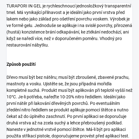
TURAPORI IN GEL je rychleschnoucí jednosložkový transparentní
tmel. Má vynikající přilnavost a je ideální jako první vrstva před
lakem nebo jako základ pro ošetření povrchu voskem. Výrobek je
ve formě gelu. Jednoduše se aplikuje i na svislé povrchy, přirozená
(hustá) konzistence brání odkapávání, ke ztékání nedochází, ani
když se naředí více, než v doporučeném poměru. Vhodný pro
restaurování nábytku.
Způsob použití
Dřevo musí být bez nátěru; musí být zbroušené, zbavené prachu,
mastnoty a vosku. Ujistěte se, že jsou případná mořidla
kompletně suchá. Produkt musí být aplikován při teplotě vyšší než
10°C. Je-li potřeba, nařeďte 10-20% nitro ředidlem. Ideální jako
první nátěr při lakování dřevěných povrchů. Po eventuálním
zředění nitro ředidlem se produkt aplikuje pomocí štětce a nutno
čekat až do úplného zaschnutí. Po první aplikaci se doporučuje
druhá vrstva až na zcela suchý a lehce přebroušený podklad.
Naneste v jednotné vrstvě pomocí štětce. Má-li být pro aplikaci
použita stříkací pistole, doporučujeme provést před aplikací test.