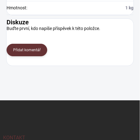
Hmotnost
:
1 kg
Diskuze
Buďte první, kdo napíše příspěvek k této položce.
Přidat komentář
Z
á
p
a
t
í
KONTAKT