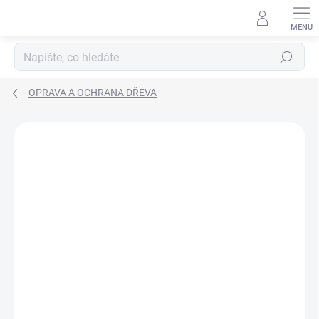
Přejít
na
obsah
Hledat
OPRAVA A OCHRANA DŘEVA
ZNAČKA:
BORMA WACHS