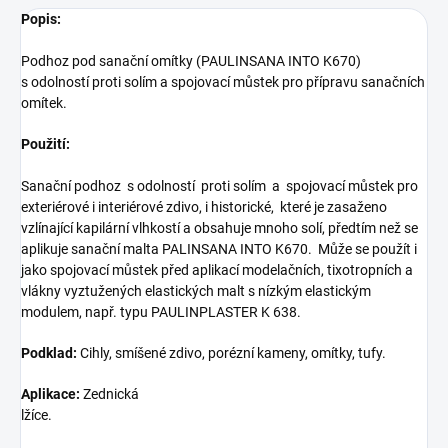
Popis:
Podhoz pod sanační omítky (PAULINSANA INTO K670)
s odolností proti solím a spojovací můstek pro přípravu sanačních
omítek.
Použití:
Sanační podhoz s odolností proti solím a spojovací můstek pro
exteriérové i interiérové zdivo, i historické, které je zasaženo
vzlínající kapilární vlhkostí a obsahuje mnoho solí, předtím než se
aplikuje sanační malta PALINSANA INTO K670. Může se použít i
jako spojovací můstek před aplikací modelačních, tixotropních a
vlákny vyztužených elastických malt s nízkým elastickým
modulem, např. typu PAULINPLASTER K 638.
Podklad:
Cihly, smíšené zdivo, porézní kameny, omítky, tufy.
Aplikace:
Zednická
lžíce