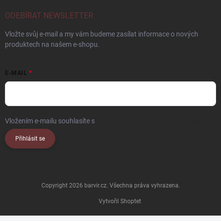
ODEBÍRAT NEWSLETTER
Vložte svůj e-mail a my vám budeme zasílat informace o nových
produktech na našem e-shopu.
E-MAIL
Vložením e-mailu souhlasíte s
podmínkami ochrany osobních údajů
Přihlásit se
Copyright 2026
barvir.cz
. Všechna práva vyhrazena.
Vytvořil Shoptet