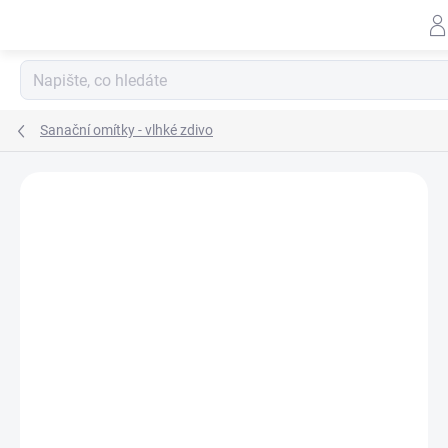
Přejít
na
obsah
Sanační omítky - vlhké zdivo
ZNAČKA:
PAULÍN