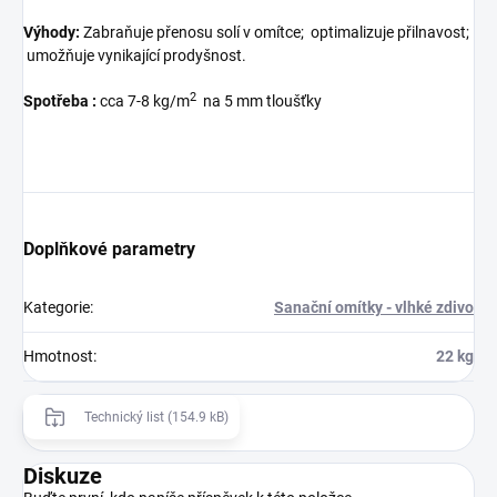
Výhody:
Zabraňuje přenosu solí v omítce;
optimalizuje přilnavost;
umožňuje vynikající prodyšnost.
2
Spotřeba :
cca 7-8 kg/m
na 5 mm tloušťky
Doplňkové parametry
Kategorie
:
Sanační omítky - vlhké zdivo
Hmotnost
:
22 kg
Technický list (154.9 kB)
Diskuze