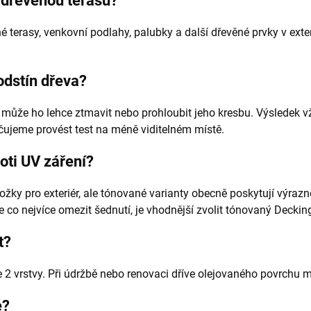
 dřevěnou terasu?
é terasy, venkovní podlahy, palubky a další dřevěné prvky v ext
odstín dřeva?
 může ho lehce ztmavit nebo prohloubit jeho kresbu. Výsledek vž
čujeme provést test na méně viditelném místě.
oti UV záření?
žky pro exteriér, ale tónované varianty obecně poskytují výrazně
co nejvíce omezit šednutí, je vhodnější zvolit tónovaný Decking
t?
 vrstvy. Při údržbě nebo renovaci dříve olejovaného povrchu mů
e?