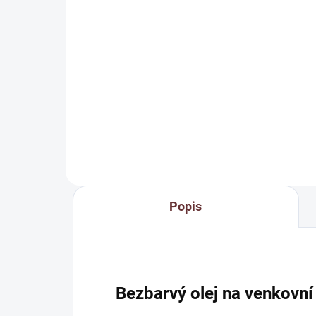
230 Kč
od
Detail
Štět
štět
Ředidlo na oleje + čistič štětců a
exte
nářadí po použití olejových a
voskových produktů
Popis
Bezbarvý olej na venkovn