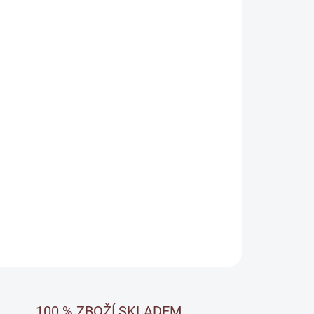
Přidat do košíku
vní dřevo, terasy, pergoly, ploty a zahradní
azňuje jeho přirozený vzhled a vytváří
 ochranu, která nepraská, neloupe se a nechává
é nátěry i údržbu olejovaného dřeva v exteriéru.
ZEPTAT SE
100 % ZBOŽÍ SKLADEM