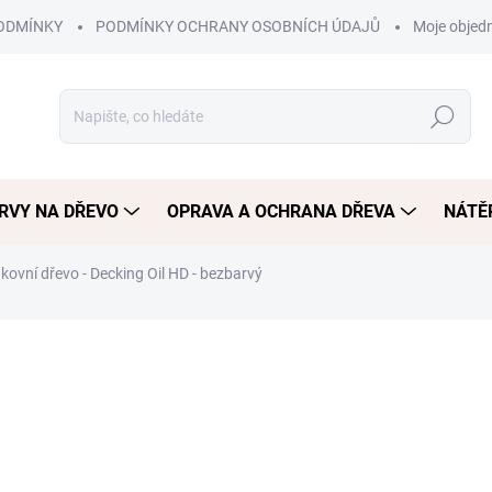
ODMÍNKY
PODMÍNKY OCHRANY OSOBNÍCH ÚDAJŮ
Moje objed
Hledat
RVY NA DŘEVO
OPRAVA A OCHRANA DŘEVA
NÁTĚR
nkovní dřevo - Decking Oil HD - bezbarvý
od
660 Kč
ZDARMA
od
545 Kč
bez DPH
Měrná
ZVOLTE VARIANTU
cena: