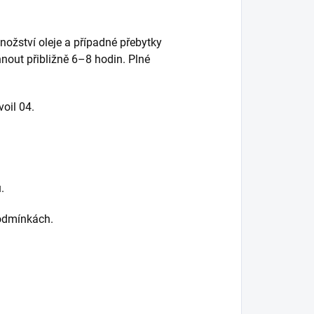
žství oleje a případné přebytky
nout přibližně 6–8 hodin. Plné
voil 04.
.
odmínkách.