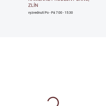
ZLÍN
vyzvednutí Po - Pá 7:00 - 15:30
SKLADEM
SKL
tec s oválnou rukojetí
Olej na venkovní dřevo
Decking Oil HD - bare
100 Kč