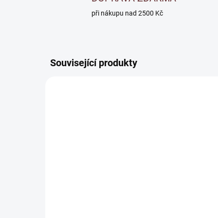
při nákupu nad 2500 Kč
Související produkty
SKLADEM
Ředidlo pro oleje - Solvoil
Ště
04
od