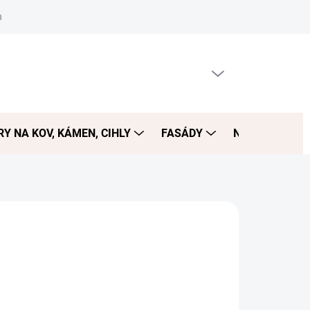
návka
PRÁZDNÝ KOŠÍK
NÁKUPNÍ
KOŠÍK
Y NA KOV, KÁMEN, CIHLY
FASÁDY
NÁŘADÍ
D