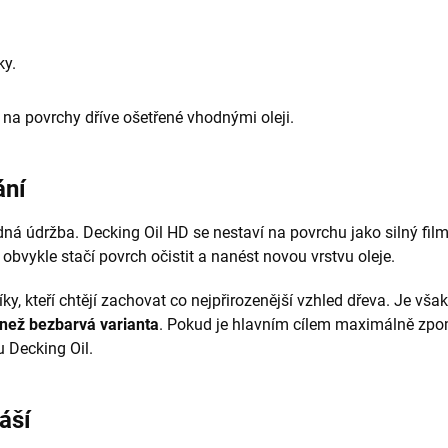
ky.
 na povrchy dříve ošetřené vhodnými oleji.
ání
ná údržba. Decking Oil HD se nestaví na povrchu jako silný film
obvykle stačí povrch očistit a nanést novou vrstvu oleje.
y, kteří chtějí zachovat co nejpřirozenější vzhled dřeva. Je však
 než bezbarvá varianta
. Pokud je hlavním cílem maximálně zpom
 Decking Oil.
áší