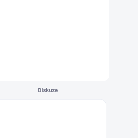
l
vní
evo,
led
Diskuze