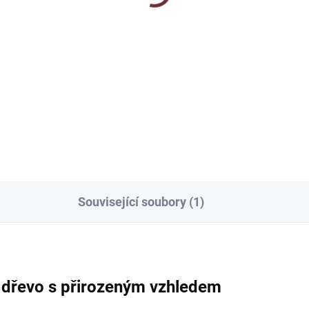
739 Kč
od
Detail
Detai
ec z velmi kvalitních jemných
in s oválnou rukojetí - pro
Barevný dánský olej na venko
riér i interiér
dřevo, terasy, pergoly, ploty a
zahradní nábytek. Vyživuje dř
zvýrazňuje jeho přirozený vzh
a vytváří vodoodpudivou,
mikroporézní ochranu,...
Související soubory (1)
í dřevo s přirozeným vzhledem