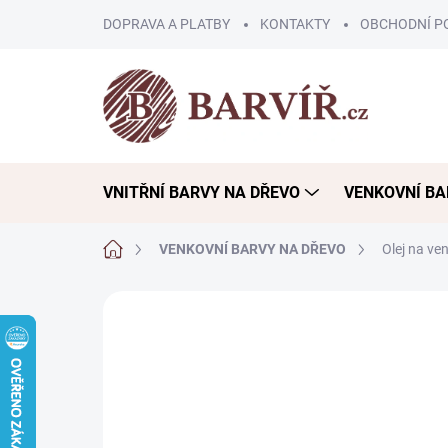
Přejít
DOPRAVA A PLATBY
KONTAKTY
OBCHODNÍ P
na
obsah
VNITŘNÍ BARVY NA DŘEVO
VENKOVNÍ BA
Domů
VENKOVNÍ BARVY NA DŘEVO
Olej na ve
ZNAČKA:
BORMA WACHS