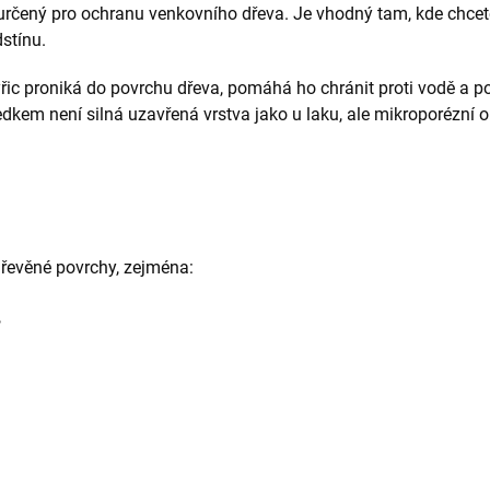
určený pro ochranu venkovního dřeva. Je vhodný tam, kde chcete d
stínu.
yřic proniká do povrchu dřeva, pomáhá ho chránit proti vodě a 
kem není silná uzavřená vrstva jako u laku, ale mikroporézní ol
dřevěné povrchy, zejména:
,