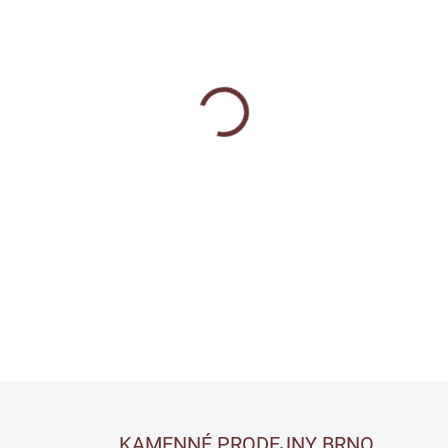
BALENÍ
MOŽNOSTI DORUČENÍ
−
+
Bezbarvý dánský olej na venko
nábytek. Vyživuje dřevo, zvýr
vodoodpudivou, mikroporézní
dřevo dýchat. Ideální pro nov
DETAILNÍ INFORMACE
Uložit
KAMENNÉ PRODEJNY BRNO,