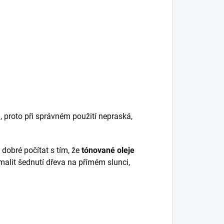
, proto při správném použití nepraská,
 dobré počítat s tím, že
tónované oleje
alit šednutí dřeva na přímém slunci,