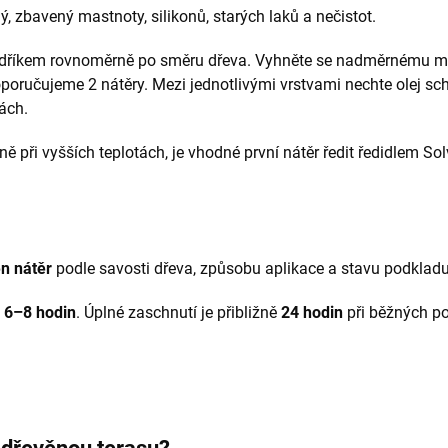
ý, zbavený mastnoty, silikonů, starých laků a nečistot.
adříkem rovnoměrně po směru dřeva. Vyhněte se nadměrnému mno
poručujeme 2 nátěry. Mezi jednotlivými vrstvami nechte olej sch
ách.
ě při vyšších teplotách, je vhodné první nátěr ředit ředidlem Sol
n nátěr
podle savosti dřeva, způsobu aplikace a stavu podkladu
e
6–8 hodin
. Úplné zaschnutí je přibližně
24 hodin
při běžných p