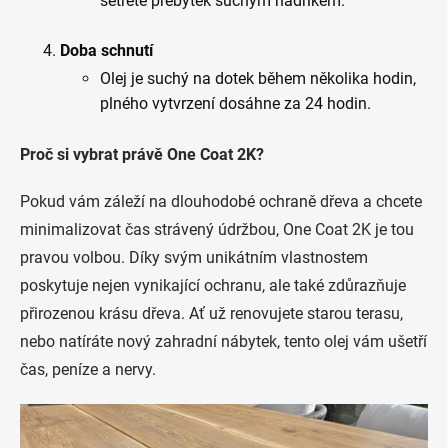
setřete přebytek suchým hadříkem.
Doba schnutí
Olej je suchý na dotek během několika hodin,
plného vytvrzení dosáhne za 24 hodin.
Proč si vybrat právě One Coat 2K?
Pokud vám záleží na dlouhodobé ochraně dřeva a chcete
minimalizovat čas strávený údržbou, One Coat 2K je tou
pravou volbou. Díky svým unikátním vlastnostem
poskytuje nejen vynikající ochranu, ale také zdůrazňuje
přirozenou krásu dřeva. Ať už renovujete starou terasu,
nebo natíráte nový zahradní nábytek, tento olej vám ušetří
čas, peníze a nervy.