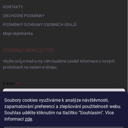
KONTAKTY
OBCHODNÍ PODMÍNKY
PODMÍNKY OCHRANY OSOBNÍCH ÚDAJŮ
Moje objednávka
ODEBÍRAT NEWSLETTER
Vložte svůj e-mail a my vám budeme zasílat informace o nových
produktech na našem e-shopu.
E-MAIL
Soubory cookies využíváme k analýze návštěvnosti,
zapamatování preferencí a zlepšování použitelnosti webu.
Vložením e-mailu souhlasíte s
podmínkami ochrany osobních údajů
Souhlas udělíte kliknutím na tlačítko "Souhlasím".
Více
informací
zde
.
Přihlásit se