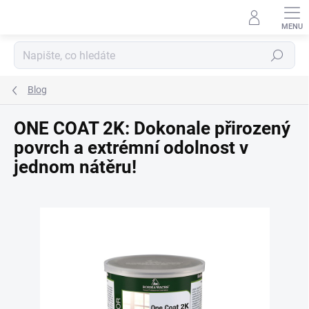
Přejít
na
obsah
Hledat
Blog
ONE COAT 2K: Dokonale přirozený
povrch a extrémní odolnost v
jednom nátěru!