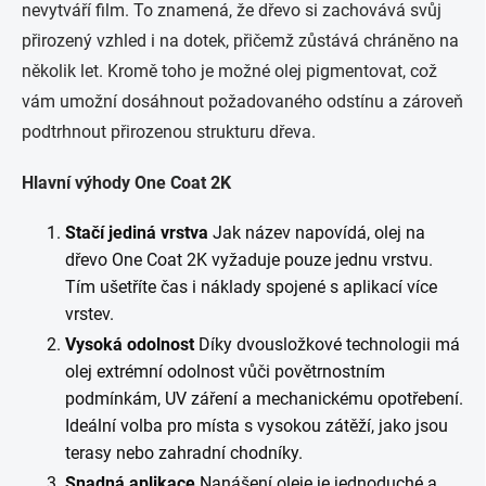
nevytváří film. To znamená, že dřevo si zachovává svůj
přirozený vzhled i na dotek, přičemž zůstává chráněno na
několik let. Kromě toho je možné olej pigmentovat, což
vám umožní dosáhnout požadovaného odstínu a zároveň
podtrhnout přirozenou strukturu dřeva.
Hlavní výhody One Coat 2K
Stačí jediná vrstva
Jak název napovídá, olej na
dřevo One Coat 2K vyžaduje pouze jednu vrstvu.
Tím ušetříte čas i náklady spojené s aplikací více
vrstev.
Vysoká odolnost
Díky dvousložkové technologii má
olej extrémní odolnost vůči povětrnostním
podmínkám, UV záření a mechanickému opotřebení.
Ideální volba pro místa s vysokou zátěží, jako jsou
terasy nebo zahradní chodníky.
Snadná aplikace
Nanášení oleje je jednoduché a