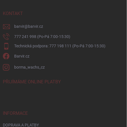
a
t
í
KONTAKT
barvir
@
barvir.cz
777 241 998 (Po-Pá 7:00-15:30)
Technická podpora: 777 198 111 (Po-Pá 7:00-15:30)
Barvir.cz
borma_wachs_cz
PŘIJÍMÁME ONLINE PLATBY
INFORMACE
DOPRAVA A PLATBY