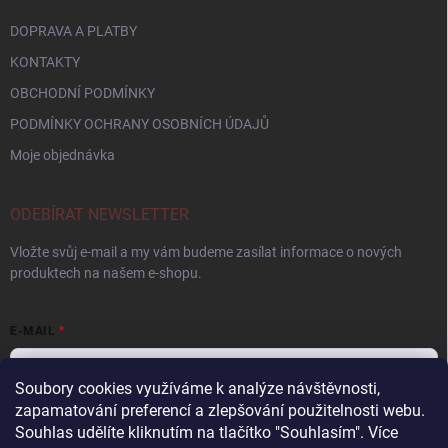
DOPRAVA A PLATBY
KONTAKTY
OBCHODNÍ PODMÍNKY
PODMÍNKY OCHRANY OSOBNÍCH ÚDAJŮ
Moje objednávka
ODEBÍRAT NEWSLETTER
Vložte svůj e-mail a my vám budeme zasílat informace o nových
produktech na našem e-shopu.
E-MAIL
Soubory cookies využíváme k analýze návštěvnosti,
zapamatování preferencí a zlepšování použitelnosti webu.
Vložením e-mailu souhlasíte s
podmínkami ochrany osobních údajů
Souhlas udělíte kliknutím na tlačítko "Souhlasím".
Více