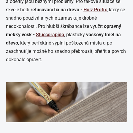
a oděrky jsou běžnými problémy. Pro takové situace se
skvěle hodí
retušovací fix na dřevo -
Holz Profix
, který se
snadno používá a rychle zamaskuje drobné
nedokonalosti. Pro hlubší škrábance lze využít
opravný
měkký vosk -
Stuccorapido
, plastický
voskový tmel na
dřevo
, který perfektně vyplní poškozená místa a po
zaschnutí je možné ho snadno přebrousit, přetřít a povrch
dokonale opravit.