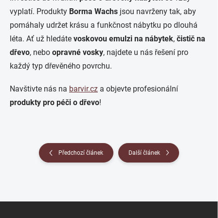
vyplatí. Produkty
Borma Wachs
jsou navrženy tak, aby
pomáhaly udržet krásu a funkčnost nábytku po dlouhá
léta. Ať už hledáte
voskovou emulzi na nábytek
,
čistič na
dřevo
, nebo
opravné vosky
, najdete u nás řešení pro
každý typ dřevěného povrchu.
Navštivte nás na
barvir.cz
a objevte profesionální
produkty pro péči o dřevo
!
Předchozí článek
Další článek
Z
á