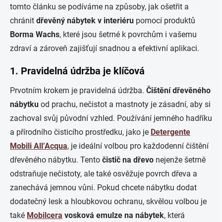
tomto článku se podíváme na způsoby, jak ošetřit a
chránit
dřevěný nábytek v interiéru
pomocí produktů
Borma Wachs
, které jsou šetrné k povrchům i vašemu
zdraví a zároveň zajišťují snadnou a efektivní aplikaci.
1. Pravidelná údržba je klíčová
Prvotním krokem je pravidelná údržba.
Čištění dřevěného
nábytku
od prachu, nečistot a mastnoty je zásadní, aby si
zachoval svůj původní vzhled. Používání jemného hadříku
a přírodního čisticího prostředku, jako je
Detergente
Mobili All’Acqua
, je ideální volbou pro každodenní čištění
dřevěného nábytku. Tento
čistič na dřevo
nejenže šetrně
odstraňuje nečistoty, ale také osvěžuje povrch dřeva a
zanechává jemnou vůni. Pokud chcete nábytku dodat
dodatečný lesk a hloubkovou ochranu, skvělou volbou je
také
Mobilcera
vosková emulze na nábytek
, která