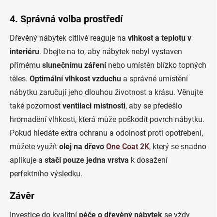
4. Správná volba prostředí
Dřevěný nábytek citlivě reaguje na
vlhkost a teplotu v
interiéru
. Dbejte na to, aby nábytek nebyl vystaven
přímému
slunečnímu záření
nebo umístěn blízko topných
těles.
Optimální vlhkost vzduchu
a správné umístění
nábytku zaručují jeho dlouhou životnost a krásu. Věnujte
také pozornost
ventilaci místnosti
, aby se předešlo
hromadění vlhkosti, která může poškodit povrch nábytku.
Pokud hledáte extra ochranu a odolnost proti opotřebení,
můžete využít
olej na dřevo
One Coat 2K
, který se snadno
aplikuje a
stačí pouze jedna vrstva
k dosažení
perfektního výsledku.
Závěr
Investice do kvalitní
péče o dřevěný nábytek
se vždy