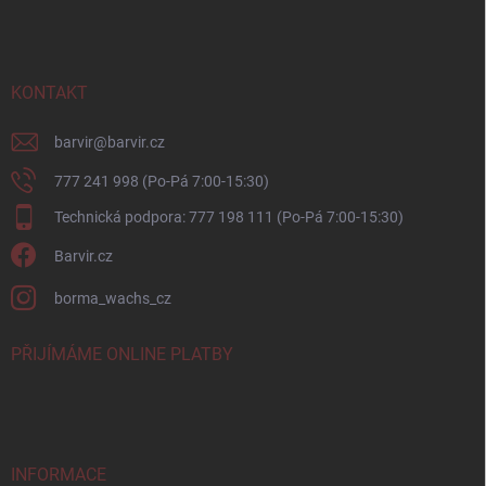
p
a
t
í
KONTAKT
barvir
@
barvir.cz
777 241 998 (Po-Pá 7:00-15:30)
Technická podpora: 777 198 111 (Po-Pá 7:00-15:30)
Barvir.cz
borma_wachs_cz
PŘIJÍMÁME ONLINE PLATBY
INFORMACE